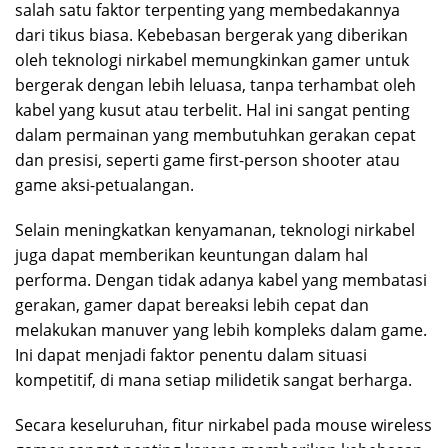
salah satu faktor terpenting yang membedakannya
dari tikus biasa. Kebebasan bergerak yang diberikan
oleh teknologi nirkabel memungkinkan gamer untuk
bergerak dengan lebih leluasa, tanpa terhambat oleh
kabel yang kusut atau terbelit. Hal ini sangat penting
dalam permainan yang membutuhkan gerakan cepat
dan presisi, seperti game first-person shooter atau
game aksi-petualangan.
Selain meningkatkan kenyamanan, teknologi nirkabel
juga dapat memberikan keuntungan dalam hal
performa. Dengan tidak adanya kabel yang membatasi
gerakan, gamer dapat bereaksi lebih cepat dan
melakukan manuver yang lebih kompleks dalam game.
Ini dapat menjadi faktor penentu dalam situasi
kompetitif, di mana setiap milidetik sangat berharga.
Secara keseluruhan, fitur nirkabel pada mouse wireless