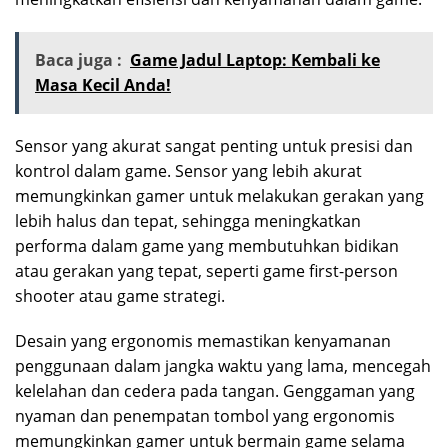
Baca juga :
Game Jadul Laptop: Kembali ke
Masa Kecil Anda!
Sensor yang akurat sangat penting untuk presisi dan
kontrol dalam game. Sensor yang lebih akurat
memungkinkan gamer untuk melakukan gerakan yang
lebih halus dan tepat, sehingga meningkatkan
performa dalam game yang membutuhkan bidikan
atau gerakan yang tepat, seperti game first-person
shooter atau game strategi.
Desain yang ergonomis memastikan kenyamanan
penggunaan dalam jangka waktu yang lama, mencegah
kelelahan dan cedera pada tangan. Genggaman yang
nyaman dan penempatan tombol yang ergonomis
memungkinkan gamer untuk bermain game selama