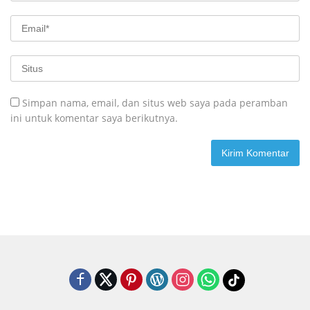
Simpan nama, email, dan situs web saya pada peramban
ini untuk komentar saya berikutnya.