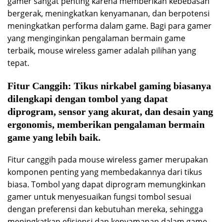
gamer sangat penting karena memberikan kebebasan
bergerak, meningkatkan kenyamanan, dan berpotensi
meningkatkan performa dalam game. Bagi para gamer
yang menginginkan pengalaman bermain game
terbaik, mouse wireless gamer adalah pilihan yang
tepat.
Fitur Canggih:
Tikus nirkabel gaming biasanya
dilengkapi dengan tombol yang dapat
diprogram, sensor yang akurat, dan desain yang
ergonomis, memberikan pengalaman bermain
game yang lebih baik.
Fitur canggih pada mouse wireless gamer merupakan
komponen penting yang membedakannya dari tikus
biasa. Tombol yang dapat diprogram memungkinkan
gamer untuk menyesuaikan fungsi tombol sesuai
dengan preferensi dan kebutuhan mereka, sehingga
meningkatkan efisiensi dan kenyamanan dalam game.