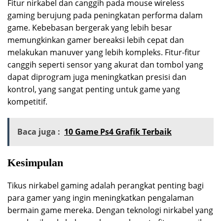
Fitur nirkabel dan canggih pada mouse wireless
gaming berujung pada peningkatan performa dalam
game. Kebebasan bergerak yang lebih besar
memungkinkan gamer bereaksi lebih cepat dan
melakukan manuver yang lebih kompleks. Fitur-fitur
canggih seperti sensor yang akurat dan tombol yang
dapat diprogram juga meningkatkan presisi dan
kontrol, yang sangat penting untuk game yang
kompetitif.
Baca juga :
10 Game Ps4 Grafik Terbaik
Kesimpulan
Tikus nirkabel gaming adalah perangkat penting bagi
para gamer yang ingin meningkatkan pengalaman
bermain game mereka. Dengan teknologi nirkabel yang