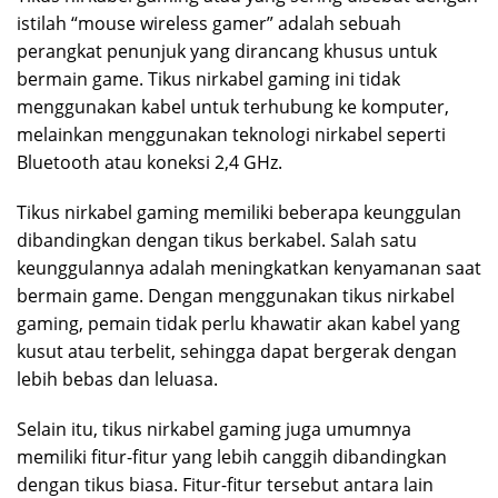
istilah “mouse wireless gamer” adalah sebuah
perangkat penunjuk yang dirancang khusus untuk
bermain game. Tikus nirkabel gaming ini tidak
menggunakan kabel untuk terhubung ke komputer,
melainkan menggunakan teknologi nirkabel seperti
Bluetooth atau koneksi 2,4 GHz.
Tikus nirkabel gaming memiliki beberapa keunggulan
dibandingkan dengan tikus berkabel. Salah satu
keunggulannya adalah meningkatkan kenyamanan saat
bermain game. Dengan menggunakan tikus nirkabel
gaming, pemain tidak perlu khawatir akan kabel yang
kusut atau terbelit, sehingga dapat bergerak dengan
lebih bebas dan leluasa.
Selain itu, tikus nirkabel gaming juga umumnya
memiliki fitur-fitur yang lebih canggih dibandingkan
dengan tikus biasa. Fitur-fitur tersebut antara lain