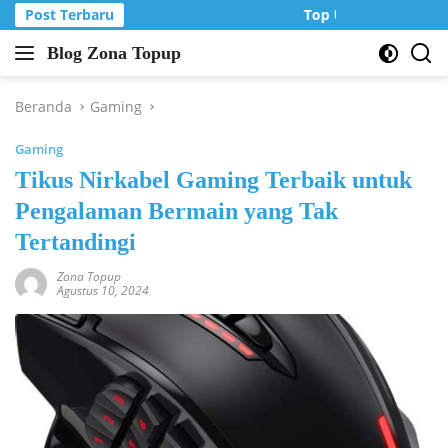
Langsung
Post Terbaru
Top Up Murah di Zon
ke
Blog Zona Topup
konten
Tips
dan
Trik
Beranda
Gaming
bermain
Gaming
game
online
Tikus Nirkabel Gaming Terbaik untuk
Pengalaman Bermain yang Tak
Tertandingi
Zona Topup
Agustus 10, 2024