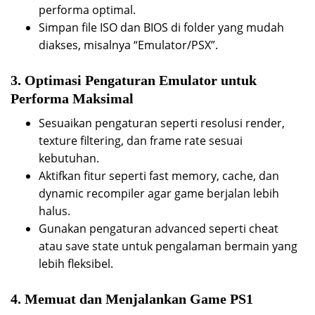
performa optimal.
Simpan file ISO dan BIOS di folder yang mudah
diakses, misalnya “Emulator/PSX”.
3. Optimasi Pengaturan Emulator untuk
Performa Maksimal
Sesuaikan pengaturan seperti resolusi render,
texture filtering, dan frame rate sesuai
kebutuhan.
Aktifkan fitur seperti fast memory, cache, dan
dynamic recompiler agar game berjalan lebih
halus.
Gunakan pengaturan advanced seperti cheat
atau save state untuk pengalaman bermain yang
lebih fleksibel.
4. Memuat dan Menjalankan Game PS1