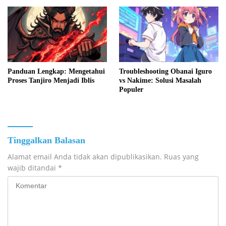
Panduan Lengkap: Mengetahui
Troubleshooting Obanai Iguro
Proses Tanjiro Menjadi Iblis
vs Nakime: Solusi Masalah
Populer
Tinggalkan Balasan
Alamat email Anda tidak akan dipublikasikan.
Ruas yang
wajib ditandai
*