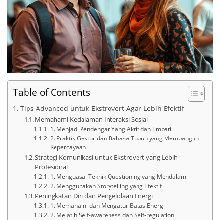
Table of Contents
Tips Advanced untuk Ekstrovert Agar Lebih Efektif
Memahami Kedalaman Interaksi Sosial
1. Menjadi Pendengar Yang Aktif dan Empati
2. Praktik Gestur dan Bahasa Tubuh yang Membangun
Kepercayaan
Strategi Komunikasi untuk Ekstrovert yang Lebih
Profesional
1. Menguasai Teknik Questioning yang Mendalam
2. Menggunakan Storytelling yang Efektif
Peningkatan Diri dan Pengelolaan Energi
1. Memahami dan Mengatur Batas Energi
2. Melatih Self-awareness dan Self-regulation