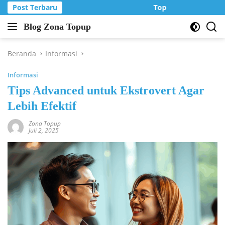
Langsung
Post Terbaru
Top Up Murah di Zo
ke
Blog Zona Topup
konten
Tips
dan
Trik
Beranda
Informasi
bermain
Informasi
game
online
Tips Advanced untuk Ekstrovert Agar
Lebih Efektif
Zona Topup
Juli 2, 2025