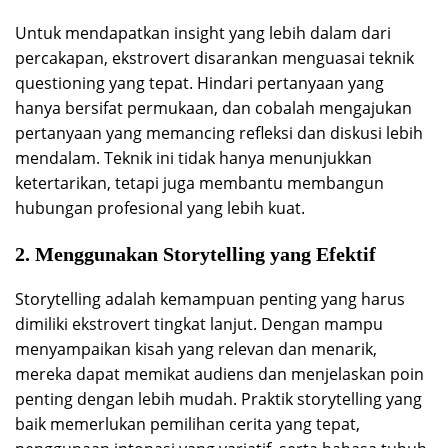
Untuk mendapatkan insight yang lebih dalam dari
percakapan, ekstrovert disarankan menguasai teknik
questioning yang tepat. Hindari pertanyaan yang
hanya bersifat permukaan, dan cobalah mengajukan
pertanyaan yang memancing refleksi dan diskusi lebih
mendalam. Teknik ini tidak hanya menunjukkan
ketertarikan, tetapi juga membantu membangun
hubungan profesional yang lebih kuat.
2. Menggunakan Storytelling yang Efektif
Storytelling adalah kemampuan penting yang harus
dimiliki ekstrovert tingkat lanjut. Dengan mampu
menyampaikan kisah yang relevan dan menarik,
mereka dapat memikat audiens dan menjelaskan poin
penting dengan lebih mudah. Praktik storytelling yang
baik memerlukan pemilihan cerita yang tepat,