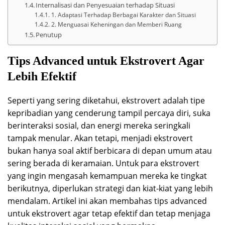
Internalisasi dan Penyesuaian terhadap Situasi
1. Adaptasi Terhadap Berbagai Karakter dan Situasi
2. Menguasai Keheningan dan Memberi Ruang
Penutup
Tips Advanced untuk Ekstrovert Agar
Lebih Efektif
Seperti yang sering diketahui, ekstrovert adalah tipe
kepribadian yang cenderung tampil percaya diri, suka
berinteraksi sosial, dan energi mereka seringkali
tampak menular. Akan tetapi, menjadi ekstrovert
bukan hanya soal aktif berbicara di depan umum atau
sering berada di keramaian. Untuk para ekstrovert
yang ingin mengasah kemampuan mereka ke tingkat
berikutnya, diperlukan strategi dan kiat-kiat yang lebih
mendalam. Artikel ini akan membahas tips advanced
untuk ekstrovert agar tetap efektif dan tetap menjaga