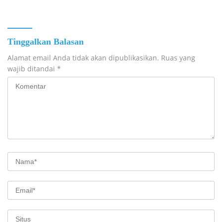
Tinggalkan Balasan
Alamat email Anda tidak akan dipublikasikan.
Ruas yang
wajib ditandai
*