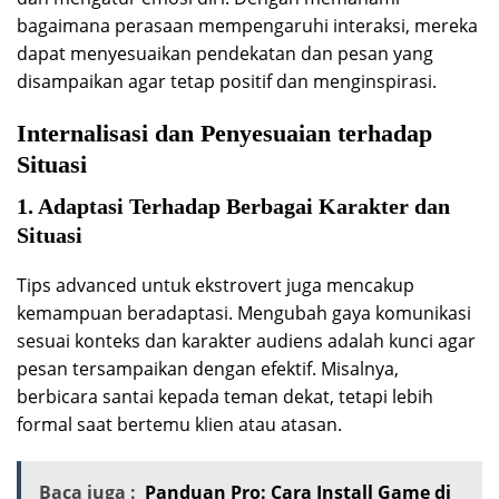
bagaimana perasaan mempengaruhi interaksi, mereka
dapat menyesuaikan pendekatan dan pesan yang
disampaikan agar tetap positif dan menginspirasi.
Internalisasi dan Penyesuaian terhadap
Situasi
1. Adaptasi Terhadap Berbagai Karakter dan
Situasi
Tips advanced untuk ekstrovert juga mencakup
kemampuan beradaptasi. Mengubah gaya komunikasi
sesuai konteks dan karakter audiens adalah kunci agar
pesan tersampaikan dengan efektif. Misalnya,
berbicara santai kepada teman dekat, tetapi lebih
formal saat bertemu klien atau atasan.
Baca juga :
Panduan Pro: Cara Install Game di