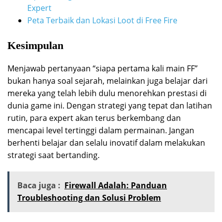
Expert
Peta Terbaik dan Lokasi Loot di Free Fire
Kesimpulan
Menjawab pertanyaan “siapa pertama kali main FF”
bukan hanya soal sejarah, melainkan juga belajar dari
mereka yang telah lebih dulu menorehkan prestasi di
dunia game ini. Dengan strategi yang tepat dan latihan
rutin, para expert akan terus berkembang dan
mencapai level tertinggi dalam permainan. Jangan
berhenti belajar dan selalu inovatif dalam melakukan
strategi saat bertanding.
Baca juga :
Firewall Adalah: Panduan
Troubleshooting dan Solusi Problem