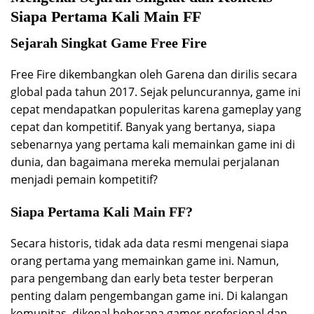
Siapa Pertama Kali Main FF
Sejarah Singkat Game Free Fire
Free Fire dikembangkan oleh Garena dan dirilis secara
global pada tahun 2017. Sejak peluncurannya, game ini
cepat mendapatkan populeritas karena gameplay yang
cepat dan kompetitif. Banyak yang bertanya, siapa
sebenarnya yang pertama kali memainkan game ini di
dunia, dan bagaimana mereka memulai perjalanan
menjadi pemain kompetitif?
Siapa Pertama Kali Main FF?
Secara historis, tidak ada data resmi mengenai siapa
orang pertama yang memainkan game ini. Namun,
para pengembang dan early beta tester berperan
penting dalam pengembangan game ini. Di kalangan
komunitas, dikenal beberapa gamer profesional dan