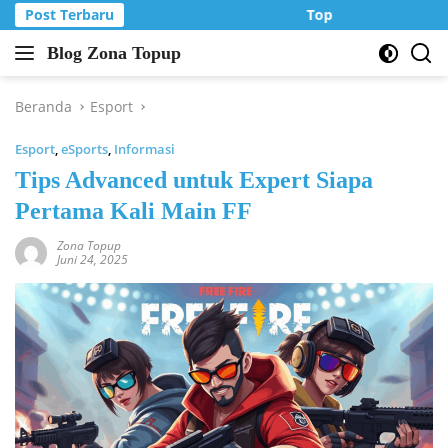
Langsung
Post Terbaru
Top Up Murah di Zo
ke
Blog Zona Topup
konten
Tips
dan
Trik
Beranda
Esport
bermain
Esport
,
eSports
,
Informasi
game
online
Tips Advanced untuk Expert Siapa
Pertama Kali Main FF
Zona Topup
Juni 24, 2025