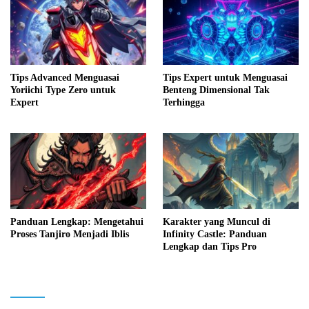
Tips Advanced Menguasai
Tips Expert untuk Menguasai
Yoriichi Type Zero untuk
Benteng Dimensional Tak
Expert
Terhingga
Panduan Lengkap: Mengetahui
Karakter yang Muncul di
Proses Tanjiro Menjadi Iblis
Infinity Castle: Panduan
Lengkap dan Tips Pro