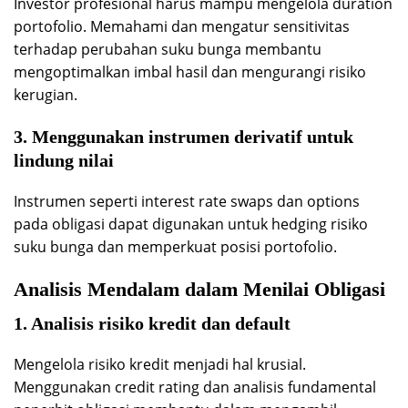
Investor profesional harus mampu mengelola duration
portofolio. Memahami dan mengatur sensitivitas
terhadap perubahan suku bunga membantu
mengoptimalkan imbal hasil dan mengurangi risiko
kerugian.
3. Menggunakan instrumen derivatif untuk
lindung nilai
Instrumen seperti interest rate swaps dan options
pada obligasi dapat digunakan untuk hedging risiko
suku bunga dan memperkuat posisi portofolio.
Analisis Mendalam dalam Menilai Obligasi
1. Analisis risiko kredit dan default
Mengelola risiko kredit menjadi hal krusial.
Menggunakan credit rating dan analisis fundamental