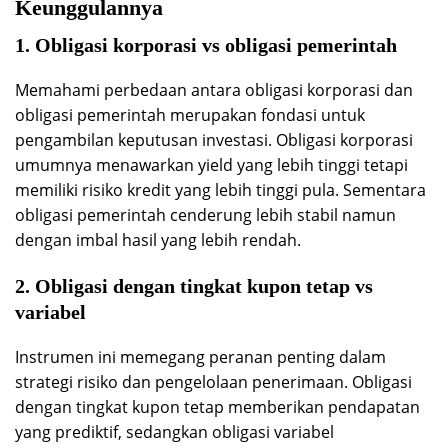
Keunggulannya
1. Obligasi korporasi vs obligasi pemerintah
Memahami perbedaan antara obligasi korporasi dan
obligasi pemerintah merupakan fondasi untuk
pengambilan keputusan investasi. Obligasi korporasi
umumnya menawarkan yield yang lebih tinggi tetapi
memiliki risiko kredit yang lebih tinggi pula. Sementara
obligasi pemerintah cenderung lebih stabil namun
dengan imbal hasil yang lebih rendah.
2. Obligasi dengan tingkat kupon tetap vs
variabel
Instrumen ini memegang peranan penting dalam
strategi risiko dan pengelolaan penerimaan. Obligasi
dengan tingkat kupon tetap memberikan pendapatan
yang prediktif, sedangkan obligasi variabel