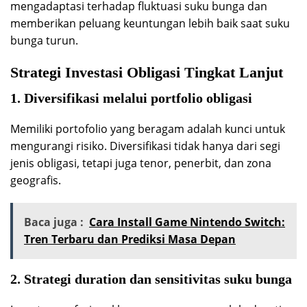
mengadaptasi terhadap fluktuasi suku bunga dan
memberikan peluang keuntungan lebih baik saat suku
bunga turun.
Strategi Investasi Obligasi Tingkat Lanjut
1. Diversifikasi melalui portfolio obligasi
Memiliki portofolio yang beragam adalah kunci untuk
mengurangi risiko. Diversifikasi tidak hanya dari segi
jenis obligasi, tetapi juga tenor, penerbit, dan zona
geografis.
Baca juga :
Cara Install Game Nintendo Switch:
Tren Terbaru dan Prediksi Masa Depan
2. Strategi duration dan sensitivitas suku bunga