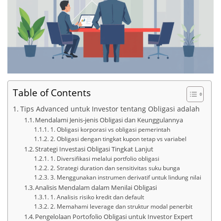
Table of Contents
Tips Advanced untuk Investor tentang Obligasi adalah
Mendalami Jenis-jenis Obligasi dan Keunggulannya
1. Obligasi korporasi vs obligasi pemerintah
2. Obligasi dengan tingkat kupon tetap vs variabel
Strategi Investasi Obligasi Tingkat Lanjut
1. Diversifikasi melalui portfolio obligasi
2. Strategi duration dan sensitivitas suku bunga
3. Menggunakan instrumen derivatif untuk lindung nilai
Analisis Mendalam dalam Menilai Obligasi
1. Analisis risiko kredit dan default
2. Memahami leverage dan struktur modal penerbit
Pengelolaan Portofolio Obligasi untuk Investor Expert