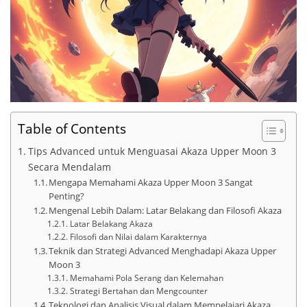
Table of Contents
Tips Advanced untuk Menguasai Akaza Upper Moon 3
Secara Mendalam
Mengapa Memahami Akaza Upper Moon 3 Sangat
Penting?
Mengenal Lebih Dalam: Latar Belakang dan Filosofi Akaza
Latar Belakang Akaza
Filosofi dan Nilai dalam Karakternya
Teknik dan Strategi Advanced Menghadapi Akaza Upper
Moon 3
Memahami Pola Serang dan Kelemahan
Strategi Bertahan dan Mengcounter
Teknologi dan Analisis Visual dalam Mempelajari Akaza