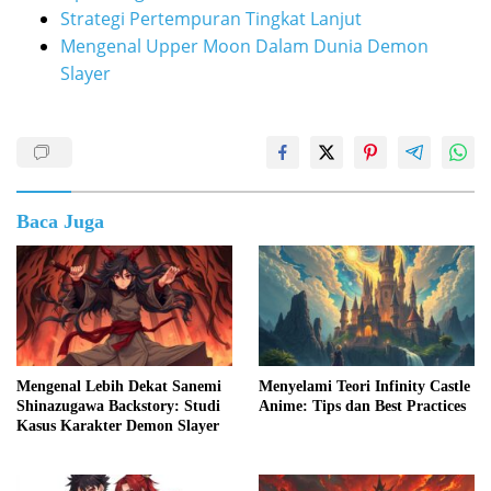
Strategi Pertempuran Tingkat Lanjut
Mengenal Upper Moon Dalam Dunia Demon
Slayer
Baca Juga
Mengenal Lebih Dekat Sanemi
Menyelami Teori Infinity Castle
Shinazugawa Backstory: Studi
Anime: Tips dan Best Practices
Kasus Karakter Demon Slayer