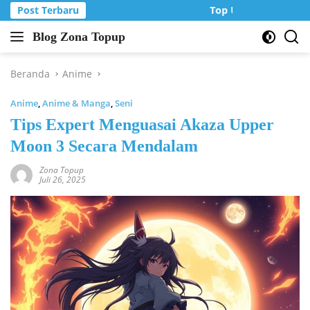
Langsung
Post Terbaru
Top Up Murah di Zon
ke
Blog Zona Topup
konten
Tips
dan
Trik
Beranda
Anime
bermain
Anime
,
Anime & Manga
,
Seni
game
online
Tips Expert Menguasai Akaza Upper
Moon 3 Secara Mendalam
Zona Topup
Juli 26, 2025