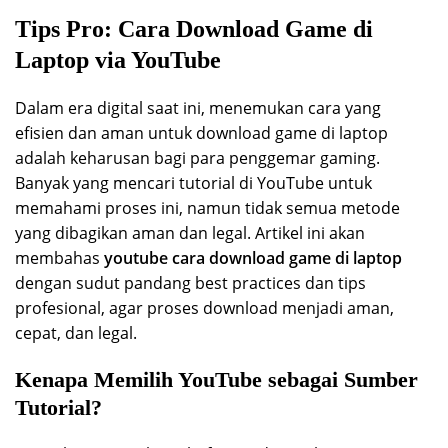
Tips Pro: Cara Download Game di
Laptop via YouTube
Dalam era digital saat ini, menemukan cara yang
efisien dan aman untuk download game di laptop
adalah keharusan bagi para penggemar gaming.
Banyak yang mencari tutorial di YouTube untuk
memahami proses ini, namun tidak semua metode
yang dibagikan aman dan legal. Artikel ini akan
membahas
youtube cara download game di laptop
dengan sudut pandang best practices dan tips
profesional, agar proses download menjadi aman,
cepat, dan legal.
Kenapa Memilih YouTube sebagai Sumber
Tutorial?