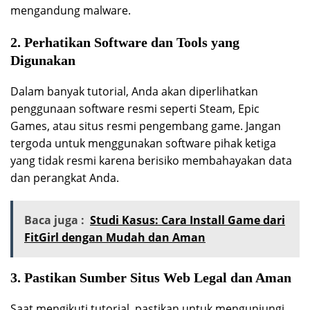
mengandung malware.
2. Perhatikan Software dan Tools yang
Digunakan
Dalam banyak tutorial, Anda akan diperlihatkan
penggunaan software resmi seperti Steam, Epic
Games, atau situs resmi pengembang game. Jangan
tergoda untuk menggunakan software pihak ketiga
yang tidak resmi karena berisiko membahayakan data
dan perangkat Anda.
Baca juga :
Studi Kasus: Cara Install Game dari
FitGirl dengan Mudah dan Aman
3. Pastikan Sumber Situs Web Legal dan Aman
Saat mengikuti tutorial, pastikan untuk mengunjungi