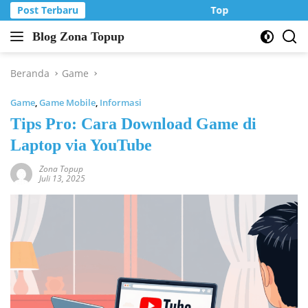
Langsung
Post Terbaru
Top Up Murah di Zo
ke
Blog Zona Topup
konten
Tips
dan
Trik
Beranda
Game
bermain
Game
,
Game Mobile
,
Informasi
game
online
Tips Pro: Cara Download Game di
Laptop via YouTube
Zona Topup
Juli 13, 2025