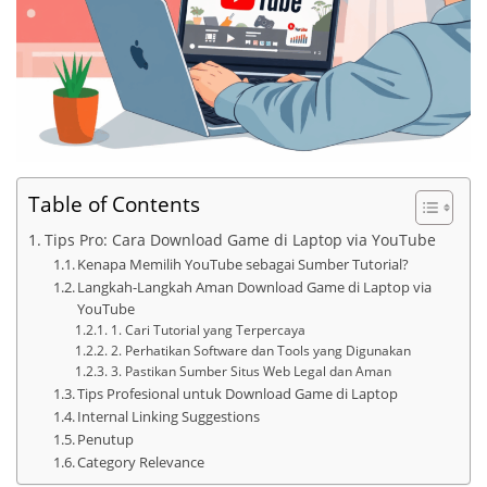
Table of Contents
Tips Pro: Cara Download Game di Laptop via YouTube
Kenapa Memilih YouTube sebagai Sumber Tutorial?
Langkah-Langkah Aman Download Game di Laptop via
YouTube
1. Cari Tutorial yang Terpercaya
2. Perhatikan Software dan Tools yang Digunakan
3. Pastikan Sumber Situs Web Legal dan Aman
Tips Profesional untuk Download Game di Laptop
Internal Linking Suggestions
Penutup
Category Relevance