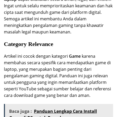
Ingat untuk selalu memprioritaskan keamanan dan hak
cipta saat mengunduh game dari platform digital.
Semoga artikel ini membantu Anda dalam
meningkatkan pengalaman gaming tanpa khawatir
masalah legal maupun keamanan.
Category Relevance
Artikel ini cocok dengan kategori
Game
karena
membahas secara spesifik cara mendapatkan game di
laptop, yang merupakan bagian penting dari
pengalaman gaming digital. Panduan ini juga relevan
untuk pengguna yang ingin memanfaatkan platform
seperti YouTube sebagai sumber belajar dan referensi
cara download game yang benar dan aman.
Baca juga :
Panduan Lengkap Cara Install