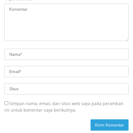
Simpan nama, email, dan situs web saya pada peramban
ini untuk komentar saya berikutnya.