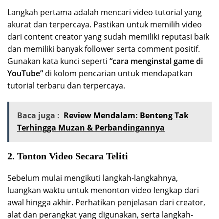
Langkah pertama adalah mencari video tutorial yang
akurat dan terpercaya. Pastikan untuk memilih video
dari content creator yang sudah memiliki reputasi baik
dan memiliki banyak follower serta comment positif.
Gunakan kata kunci seperti
“cara menginstal game di
YouTube”
di kolom pencarian untuk mendapatkan
tutorial terbaru dan terpercaya.
Baca juga :
Review Mendalam: Benteng Tak
Terhingga Muzan & Perbandingannya
2. Tonton Video Secara Teliti
Sebelum mulai mengikuti langkah-langkahnya,
luangkan waktu untuk menonton video lengkap dari
awal hingga akhir. Perhatikan penjelasan dari creator,
alat dan perangkat yang digunakan, serta langkah-