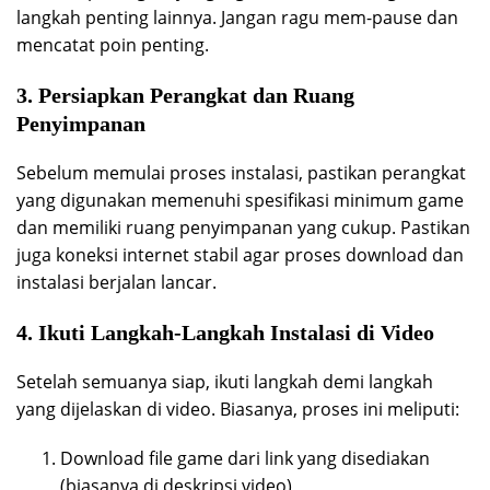
langkah penting lainnya. Jangan ragu mem-pause dan
mencatat poin penting.
3. Persiapkan Perangkat dan Ruang
Penyimpanan
Sebelum memulai proses instalasi, pastikan perangkat
yang digunakan memenuhi spesifikasi minimum game
dan memiliki ruang penyimpanan yang cukup. Pastikan
juga koneksi internet stabil agar proses download dan
instalasi berjalan lancar.
4. Ikuti Langkah-Langkah Instalasi di Video
Setelah semuanya siap, ikuti langkah demi langkah
yang dijelaskan di video. Biasanya, proses ini meliputi:
Download file game dari link yang disediakan
(biasanya di deskripsi video)