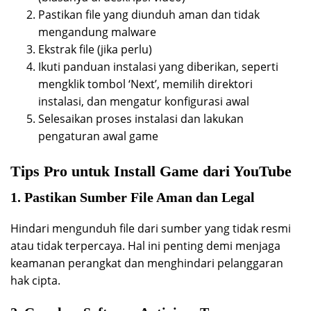
Pastikan file yang diunduh aman dan tidak
mengandung malware
Ekstrak file (jika perlu)
Ikuti panduan instalasi yang diberikan, seperti
mengklik tombol ‘Next’, memilih direktori
instalasi, dan mengatur konfigurasi awal
Selesaikan proses instalasi dan lakukan
pengaturan awal game
Tips Pro untuk Install Game dari YouTube
1. Pastikan Sumber File Aman dan Legal
Hindari mengunduh file dari sumber yang tidak resmi
atau tidak terpercaya. Hal ini penting demi menjaga
keamanan perangkat dan menghindari pelanggaran
hak cipta.