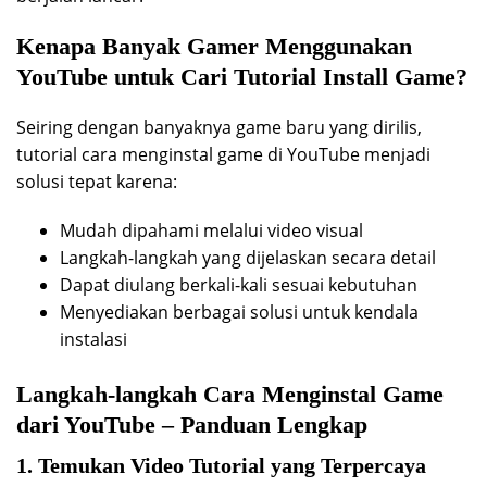
Kenapa Banyak Gamer Menggunakan
YouTube untuk Cari Tutorial Install Game?
Seiring dengan banyaknya game baru yang dirilis,
tutorial cara menginstal game di YouTube menjadi
solusi tepat karena:
Mudah dipahami melalui video visual
Langkah-langkah yang dijelaskan secara detail
Dapat diulang berkali-kali sesuai kebutuhan
Menyediakan berbagai solusi untuk kendala
instalasi
Langkah-langkah Cara Menginstal Game
dari YouTube – Panduan Lengkap
1. Temukan Video Tutorial yang Terpercaya