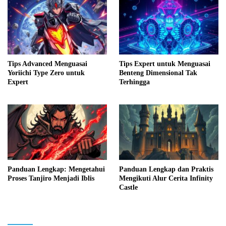
Tips Advanced Menguasai
Tips Expert untuk Menguasai
Yoriichi Type Zero untuk
Benteng Dimensional Tak
Expert
Terhingga
Panduan Lengkap: Mengetahui
Panduan Lengkap dan Praktis
Proses Tanjiro Menjadi Iblis
Mengikuti Alur Cerita Infinity
Castle