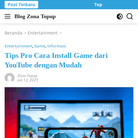
Langsung
Post Terbaru
Top Up Murah di Zo
ke
Blog Zona Topup
konten
Tips
dan
Trik
Beranda
Entertainment
bermain
Entertainment
,
Game
,
Informasi
game
online
Tips Pro Cara Install Game dari
YouTube dengan Mudah
Zona Topup
Juli 12, 2025