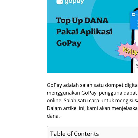
GoPay adalah salah satu dompet digita
menggunakan GoPay, pengguna dapat 
online. Salah satu cara untuk mengis
Dalam artikel ini, kami akan menjelas
dana.
Table of Contents