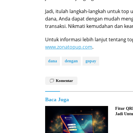
Jadi, itulah langkah-langkah untuk t
dana, Anda dapat dengan mudah mengi
transaksi. Nikmati kemudahan dan k
Untuk informasi lebih lanjut tentang t
www.zonatopup.com
.
dana
dengan
gopay
Komentar
Baca Juga
Fitur QR
Jadi Unt