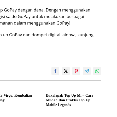
op up GoPay dengan dana. Dengan menggunakan
si saldo GoPay untuk melakukan berbagai
eamanan dalam menggunakan GoPay!
op up GoPay dan dompet digital lainnya, kunjungi
IS Virgo, Kembalian
Bukalapak Top Up Ml – Cara
ung!
Mudah Dan Praktis Top Up
Mobile Legends