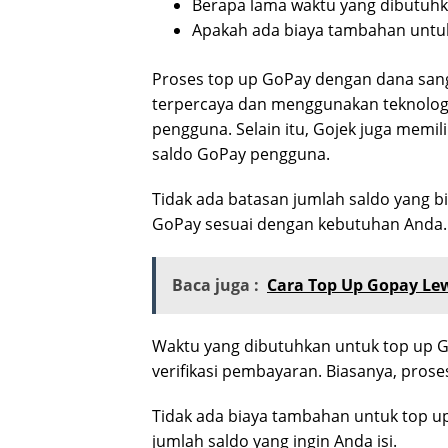
Berapa lama waktu yang dibutuh
Apakah ada biaya tambahan untu
Proses top up GoPay dengan dana san
terpercaya dan menggunakan teknolog
pengguna. Selain itu, Gojek juga memi
saldo GoPay pengguna.
Tidak ada batasan jumlah saldo yang bi
GoPay sesuai dengan kebutuhan Anda.
Baca juga :
Cara Top Up Gopay Le
Waktu yang dibutuhkan untuk top up 
verifikasi pembayaran. Biasanya, pros
Tidak ada biaya tambahan untuk top 
jumlah saldo yang ingin Anda isi.