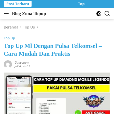
Langsung
Post Terbaru
Top Up Murah di Zo
ke
Blog Zona Topup
konten
Tips
dan
Trik
Beranda
Top Up
bermain
Top Up
game
online
Top Up Ml Dengan Pulsa Telkomsel –
Cara Mudah Dan Praktis
Gadgetlow
Juli 4, 2023