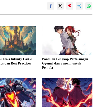
 Teori Infinity Castle
Panduan Lengkap Pertarungan
ps dan Best Practices
Gyomei dan Sanemi untuk
Pemula