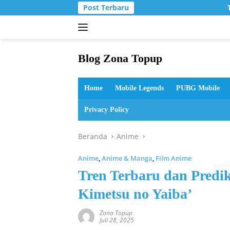
Langsung
Post Terbaru
T
ke
konten
Blog Zona Topup
Tips
dan
Home
Mobile Legends
PUBG Mobile
Trik
bermain
Privacy Policy
game
online
Beranda
Anime
Anime
,
Anime & Manga
,
Film Anime
Tren Terbaru dan Predi
Kimetsu no Yaiba’
Zona Topup
Juli 28, 2025