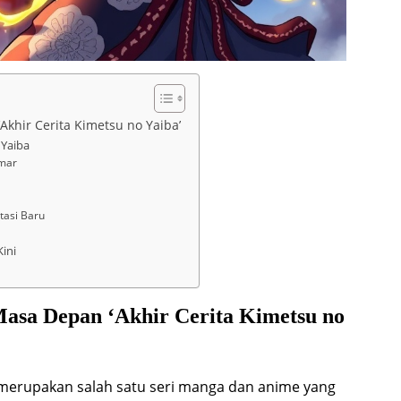
Akhir Cerita Kimetsu no Yaiba’
 Yaiba
emar
tasi Baru
ini
Masa Depan ‘Akhir Cerita Kimetsu no
 merupakan salah satu seri manga dan anime yang