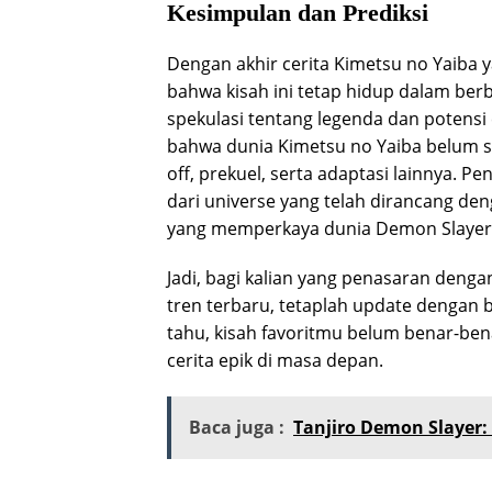
Kesimpulan dan Prediksi
Dengan akhir cerita Kimetsu no Yaiba y
bahwa kisah ini tetap hidup dalam ber
spekulasi tentang legenda dan potensi
bahwa dunia Kimetsu no Yaiba belum se
off, prekuel, serta adaptasi lainnya. 
dari universe yang telah dirancang den
yang memperkaya dunia Demon Slayer
Jadi, bagi kalian yang penasaran denga
tren terbaru, tetaplah update dengan b
tahu, kisah favoritmu belum benar-ben
cerita epik di masa depan.
Baca juga :
Tanjiro Demon Slayer