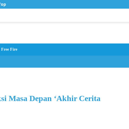
op Up Murah di Zona Topup
Free Fire
ksi Masa Depan ‘Akhir Cerita