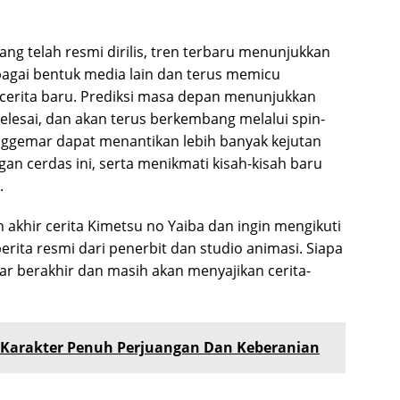
ang telah resmi dirilis, tren terbaru menunjukkan
bagai bentuk media lain dan terus memicu
 cerita baru. Prediksi masa depan menunjukkan
lesai, dan akan terus berkembang melalui spin-
Penggemar dapat menantikan lebih banyak kejutan
gan cerdas ini, serta menikmati kisah-kisah baru
.
n akhir cerita Kimetsu no Yaiba dan ingin mengikuti
erita resmi dari penerbit dan studio animasi. Siapa
ar berakhir dan masih akan menyajikan cerita-
: Karakter Penuh Perjuangan Dan Keberanian