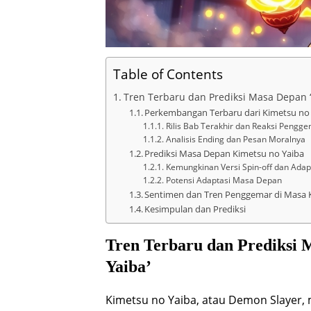
Table of Contents
Tren Terbaru dan Prediksi Masa Depan ‘
Perkembangan Terbaru dari Kimetsu no
Rilis Bab Terakhir dan Reaksi Pengg
Analisis Ending dan Pesan Moralnya
Prediksi Masa Depan Kimetsu no Yaiba
Kemungkinan Versi Spin-off dan Adap
Potensi Adaptasi Masa Depan
Sentimen dan Tren Penggemar di Masa K
Kesimpulan dan Prediksi
Tren Terbaru dan Prediksi 
Yaiba’
Kimetsu no Yaiba, atau Demon Slayer,