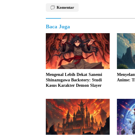
Komentar
Baca Juga
Mengenal Lebih Dekat Sanemi
Menyelami
Shinazugawa Backstory: Studi
Anime: Ti
Kasus Karakter Demon Slayer