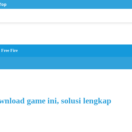
op Up Murah di Zona Topup
Free Fire
wnload game ini, solusi lengkap