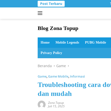
Langsung
Post Terbaru
T
ke
konten
Blog Zona Topup
Tips
dan
Home
Mobile Legends
PUBG Mobile
Trik
bermain
Privacy Policy
game
online
Beranda
Game
Game
,
Game Mobile
,
Informasi
Troubleshooting cara do
dan mudah
Zona Topup
Juli 15, 2025