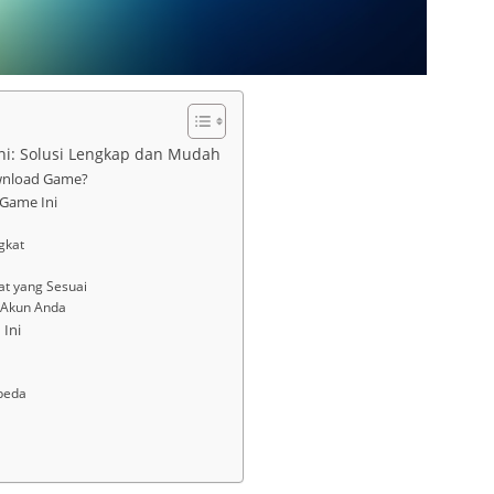
ni: Solusi Lengkap dan Mudah
wnload Game?
 Game Ini
gkat
at yang Sesuai
 Akun Anda
 Ini
beda