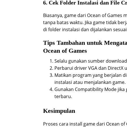
6. Cek Folder Instalasi dan File C
Biasanya, game dari Ocean of Games me
tanpa batas waktu. Jika game tidak ber
di folder instalasi dan dijalankan sesuai
Tips Tambahan untuk Mengatas
Ocean of Games
Selalu gunakan sumber download 
Perbarui driver VGA dan DirectX 
Matikan program yang berjalan d
instalasi atau menjalankan game.
Gunakan Compatibility Mode jika
terbaru.
Kesimpulan
Proses cara install game dari Ocean o