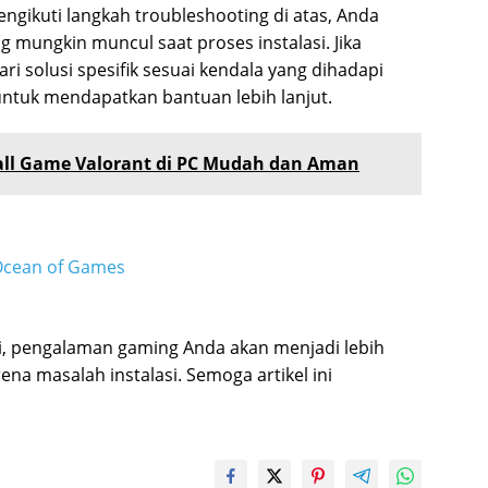
gikuti langkah troubleshooting di atas, Anda
 mungkin muncul saat proses instalasi. Jika
ri solusi spesifik sesuai kendala yang dihadapi
ntuk mendapatkan bantuan lebih lanjut.
tall Game Valorant di PC Mudah dan Aman
Ocean of Games
, pengalaman gaming Anda akan menjadi lebih
na masalah instalasi. Semoga artikel ini