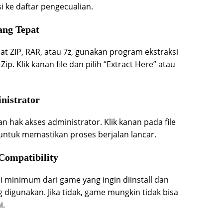
si ke daftar pengecualian.
ang Tepat
at ZIP, RAR, atau 7z, gunakan program ekstraksi
p. Klik kanan file dan pilih “Extract Here” atau
inistrator
 hak akses administrator. Klik kanan pada file
 untuk memastikan proses berjalan lancar.
Compatibility
 minimum dari game yang ingin diinstall dan
digunakan. Jika tidak, game mungkin tidak bisa
i.