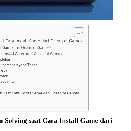
at Cara Install Game dari Ocean of Games
ll Game dari Ocean of Games?
a Install Game dari Ocean of Games
Unduhan
n Keamanan yang Tepat
Tepat
rator
atibility
 Saat Cara Install Game dari Ocean of Games
 Solving saat Cara Install Game dari