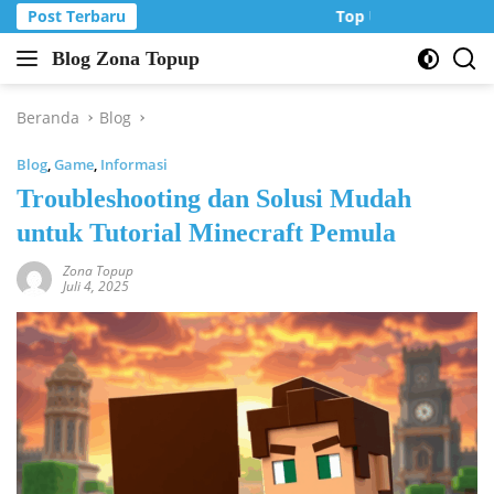
Langsung
Post Terbaru
Top Up Murah di Zo
ke
Blog Zona Topup
konten
Tips
dan
Trik
Beranda
Blog
bermain
Blog
,
Game
,
Informasi
game
online
Troubleshooting dan Solusi Mudah
untuk Tutorial Minecraft Pemula
Zona Topup
Juli 4, 2025