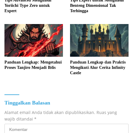
Tips Advanced Menguasai
Tips Expert untuk Menguasai
Yoriichi Type Zero untuk
Benteng Dimensional Tak
Expert
Terhingga
Panduan Lengkap: Mengetahui
Panduan Lengkap dan Praktis
Proses Tanjiro Menjadi Iblis
Mengikuti Alur Cerita Infinity
Castle
Tinggalkan Balasan
Alamat email Anda tidak akan dipublikasikan.
Ruas yang
wajib ditandai
*