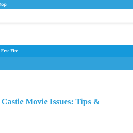
op Up Murah di Zona Topup
Free Fire
 Castle Movie Issues: Tips &