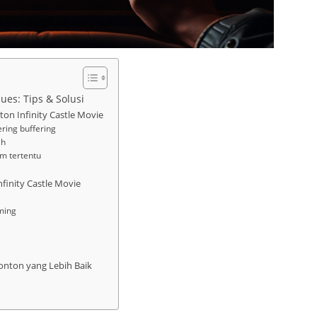
sues: Tips & Solusi
 Infinity Castle Movie
ering buffering
ah
rm tertentu
finity Castle Movie
aming
nton yang Lebih Baik