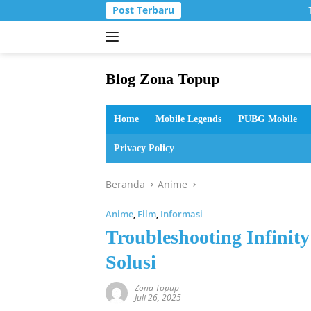
Langsung
Post Terbaru
T
ke
konten
Blog Zona Topup
Tips
dan
Home
Mobile Legends
PUBG Mobile
Trik
bermain
Privacy Policy
game
online
Beranda
Anime
Anime
,
Film
,
Informasi
Troubleshooting Infinity
Solusi
Zona Topup
Juli 26, 2025