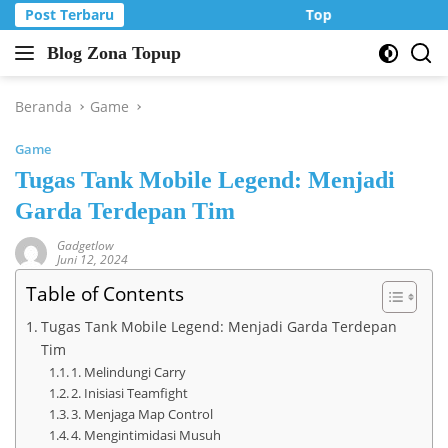
Langsung
Post Terbaru
Top Up Murah di Zo
ke
Blog Zona Topup
konten
Tips
dan
Trik
Beranda
Game
bermain
Game
game
online
Tugas Tank Mobile Legend: Menjadi
Garda Terdepan Tim
Gadgetlow
Juni 12, 2024
Table of Contents
Tugas Tank Mobile Legend: Menjadi Garda Terdepan
Tim
1. Melindungi Carry
2. Inisiasi Teamfight
3. Menjaga Map Control
4. Mengintimidasi Musuh