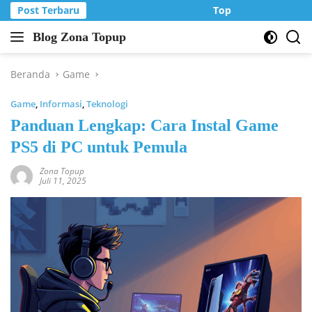
Langsung
Post Terbaru
Top Up Murah di Zo
ke
Blog Zona Topup
konten
Tips
dan
Trik
Beranda
Game
bermain
Game
,
Informasi
,
Teknologi
game
online
Panduan Lengkap: Cara Instal Game
PS5 di PC untuk Pemula
Zona Topup
Juli 11, 2025