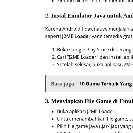
Simpan file tersebut di memori in
2. Instal Emulator Java untuk An
Karena Android tidak native menjalanka
seperti
J2ME Loader
yang tersedia grati
Buka Google Play Store di perang
Cari “J2ME Loader” dan install apli
Setelah selesai, buka aplikasi J2M
Baca juga :
10 Game Terbaik Yang B
3. Menyiapkan File Game di Emul
Buka aplikasi J2ME Loader.
Untuk menambahkan file game, tap
Pilih file game Java (.jar/.jad) y