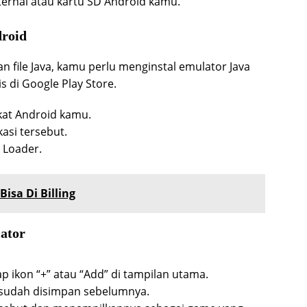
ternal atau kartu SD Android kamu.
droid
n file Java, kamu perlu menginstal emulator Java
s di Google Play Store.
kat Android kamu.
kasi tersebut.
E Loader.
isa Di Billing
ator
 ikon “+” atau “Add” di tampilan utama.
ang sudah disimpan sebelumnya.