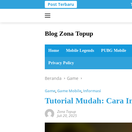
Langsung
Post Terbaru
T
ke
konten
Blog Zona Topup
Tips
dan
Home
Mobile Legends
PUBG Mobile
Trik
bermain
Privacy Policy
game
online
Beranda
Game
Game
,
Game Mobile
,
Informasi
Tutorial Mudah: Cara I
Zona Topup
Juli 20, 2025