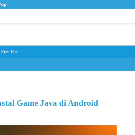
op Up Murah di Zona Topup
Free Fire
nstal Game Java di Android