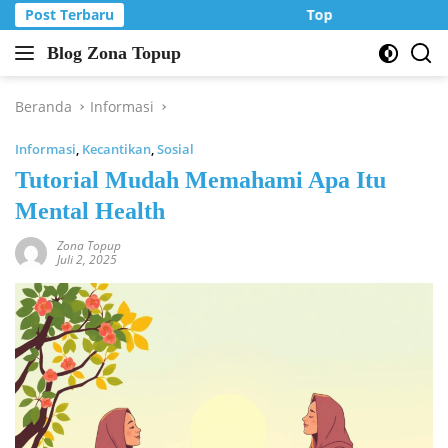
Langsung
Post Terbaru
Top Up Murah di Zo
ke
Blog Zona Topup
konten
Tips
dan
Trik
Beranda
Informasi
bermain
Informasi
,
Kecantikan
,
Sosial
game
online
Tutorial Mudah Memahami Apa Itu
Mental Health
Zona Topup
Juli 2, 2025