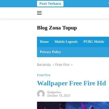
Langsung
Post Terbaru
T
ke
konten
Blog Zona Topup
Tips
dan
Home
Mobile Legends
PUBG Mobile
Trik
bermain
Privacy Policy
game
online
Beranda
Free Fire
Free Fire
Wallpaper Free Fire Hd
Gadgetlow
Oktober 18, 2023