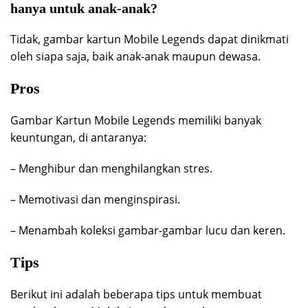
hanya untuk anak-anak?
Tidak, gambar kartun Mobile Legends dapat dinikmati
oleh siapa saja, baik anak-anak maupun dewasa.
Pros
Gambar Kartun Mobile Legends memiliki banyak
keuntungan, di antaranya:
– Menghibur dan menghilangkan stres.
– Memotivasi dan menginspirasi.
– Menambah koleksi gambar-gambar lucu dan keren.
Tips
Berikut ini adalah beberapa tips untuk membuat