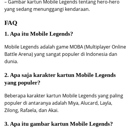
– Gambar kartun Mobile Legends tentang hero-hero
yang sedang menunggangi kendaraan.
FAQ
1. Apa itu Mobile Legends?
Mobile Legends adalah game MOBA (Multiplayer Online
Battle Arena) yang sangat populer di Indonesia dan
dunia.
2. Apa saja karakter kartun Mobile Legends
yang populer?
Beberapa karakter kartun Mobile Legends yang paling
populer di antaranya adalah Miya, Alucard, Layla,
Zilong, Rafaela, dan Akai.
3. Apa itu gambar kartun Mobile Legends?