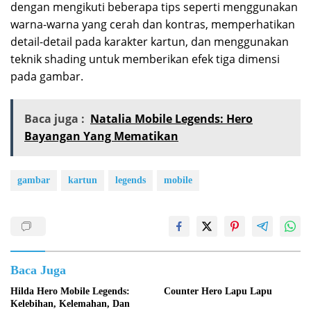
dengan mengikuti beberapa tips seperti menggunakan
warna-warna yang cerah dan kontras, memperhatikan
detail-detail pada karakter kartun, dan menggunakan
teknik shading untuk memberikan efek tiga dimensi
pada gambar.
Baca juga :
Natalia Mobile Legends: Hero
Bayangan Yang Mematikan
gambar
kartun
legends
mobile
Baca Juga
Hilda Hero Mobile Legends:
Counter Hero Lapu Lapu
Kelebihan, Kelemahan, Dan