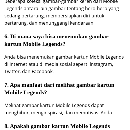
Beberapa koleksi gambar-gambar keren dari Mobile
Legends antara lain gambar tentang hero-hero yang
sedang bertarung, mempersiapkan diri untuk
bertarung, dan menunggangi kendaraan.
6. Di mana saya bisa menemukan gambar
kartun Mobile Legends?
Anda bisa menemukan gambar kartun Mobile Legends
di internet atau di media sosial seperti Instagram,
Twitter, dan Facebook.
7. Apa manfaat dari melihat gambar kartun
Mobile Legends?
Melihat gambar kartun Mobile Legends dapat
menghibur, menginspirasi, dan memotivasi Anda.
8. Apakah gambar kartun Mobile Legends