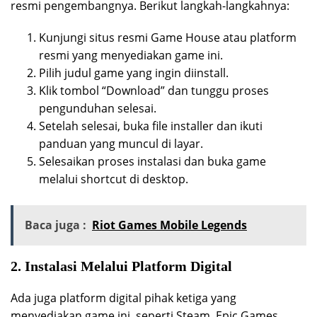
resmi pengembangnya. Berikut langkah-langkahnya:
Kunjungi situs resmi Game House atau platform
resmi yang menyediakan game ini.
Pilih judul game yang ingin diinstall.
Klik tombol “Download” dan tunggu proses
pengunduhan selesai.
Setelah selesai, buka file installer dan ikuti
panduan yang muncul di layar.
Selesaikan proses instalasi dan buka game
melalui shortcut di desktop.
Baca juga :
Riot Games Mobile Legends
2. Instalasi Melalui Platform Digital
Ada juga platform digital pihak ketiga yang
menyediakan game ini, seperti Steam, Epic Games,