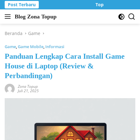
Langsung
Post Terbaru
Top Up Murah di Zo
ke
Blog Zona Topup
konten
Tips
dan
Trik
Beranda
Game
bermain
Game
,
Game Mobile
,
Informasi
game
online
Panduan Lengkap Cara Install Game
House di Laptop (Review &
Perbandingan)
Zona Topup
Juli 21, 2025