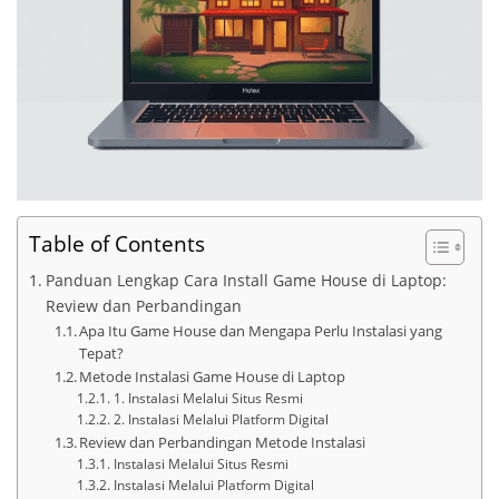
Table of Contents
Panduan Lengkap Cara Install Game House di Laptop:
Review dan Perbandingan
Apa Itu Game House dan Mengapa Perlu Instalasi yang
Tepat?
Metode Instalasi Game House di Laptop
1. Instalasi Melalui Situs Resmi
2. Instalasi Melalui Platform Digital
Review dan Perbandingan Metode Instalasi
Instalasi Melalui Situs Resmi
Instalasi Melalui Platform Digital