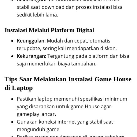
stabil saat download dan proses instalasi bisa
sedikit lebih lama.
Instalasi Melalui Platform Digital
Keunggulan:
Mudah dan cepat, otomatis
terupdate, sering kali mendapatkan diskon.
Kekurangan:
Tergantung pada platform dan bisa
saja memerlukan biaya tambahan.
Tips Saat Melakukan Instalasi Game House
di Laptop
Pastikan laptop memenuhi spesifikasi minimum
yang disarankan untuk game House agar
gameplay lancar.
Gunakan koneksi internet yang stabil saat
mengunduh game.
Periksa ruang penyimpanan di laptop sebelum