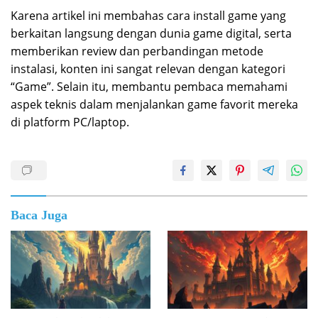
Karena artikel ini membahas cara install game yang
berkaitan langsung dengan dunia game digital, serta
memberikan review dan perbandingan metode
instalasi, konten ini sangat relevan dengan kategori
“Game”. Selain itu, membantu pembaca memahami
aspek teknis dalam menjalankan game favorit mereka
di platform PC/laptop.
Baca Juga