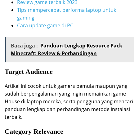
Review game terbaik 2023
Tips mempercepat performa laptop untuk
gaming
Cara update game di PC
Baca juga :
Panduan Lengkap Resource Pack
Minecraft: Review & Perbandingan
Target Audience
Artikel ini cocok untuk gamers pemula maupun yang
sudah berpengalaman yang ingin memainkan game
House di laptop mereka, serta pengguna yang mencari
panduan lengkap dan perbandingan metode instalasi
terbaik.
Category Relevance