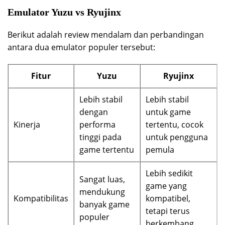
Emulator Yuzu vs Ryujinx
Berikut adalah review mendalam dan perbandingan
antara dua emulator populer tersebut:
Fitur
Yuzu
Ryujinx
Lebih stabil
Lebih stabil
dengan
untuk game
Kinerja
performa
tertentu, cocok
tinggi pada
untuk pengguna
game tertentu
pemula
Lebih sedikit
Sangat luas,
game yang
mendukung
Kompatibilitas
kompatibel,
banyak game
tetapi terus
populer
berkembang