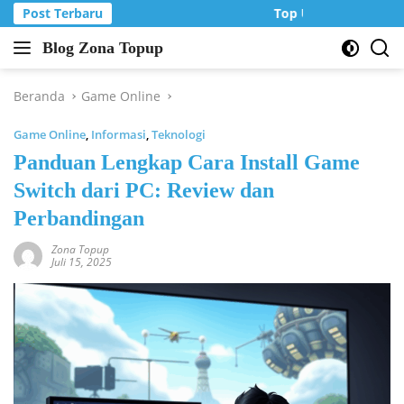
Langsung
Post Terbaru
Top Up Murah di Zon
ke
Blog Zona Topup
konten
Tips
dan
Trik
Beranda
Game Online
bermain
Game Online
,
Informasi
,
Teknologi
game
online
Panduan Lengkap Cara Install Game
Switch dari PC: Review dan
Perbandingan
Zona Topup
Juli 15, 2025