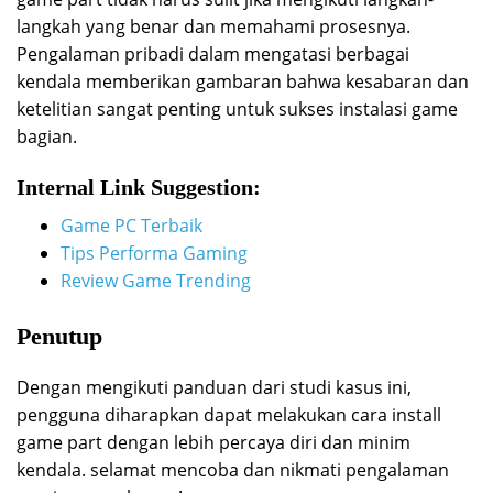
langkah yang benar dan memahami prosesnya.
Pengalaman pribadi dalam mengatasi berbagai
kendala memberikan gambaran bahwa kesabaran dan
ketelitian sangat penting untuk sukses instalasi game
bagian.
Internal Link Suggestion:
Game PC Terbaik
Tips Performa Gaming
Review Game Trending
Penutup
Dengan mengikuti panduan dari studi kasus ini,
pengguna diharapkan dapat melakukan cara install
game part dengan lebih percaya diri dan minim
kendala. selamat mencoba dan nikmati pengalaman