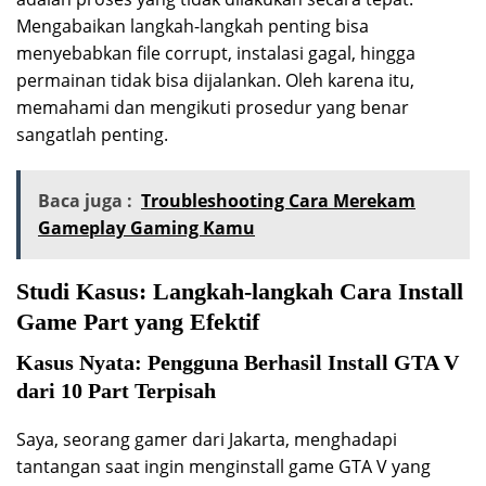
Mengabaikan langkah-langkah penting bisa
menyebabkan file corrupt, instalasi gagal, hingga
permainan tidak bisa dijalankan. Oleh karena itu,
memahami dan mengikuti prosedur yang benar
sangatlah penting.
Baca juga :
Troubleshooting Cara Merekam
Gameplay Gaming Kamu
Studi Kasus: Langkah-langkah Cara Install
Game Part yang Efektif
Kasus Nyata: Pengguna Berhasil Install GTA V
dari 10 Part Terpisah
Saya, seorang gamer dari Jakarta, menghadapi
tantangan saat ingin menginstall game GTA V yang