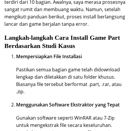
terdiri dari 10 bagian. Awalnya, saya merasa prosesnya
sangat rumit dan membuang waktu. Namun, setelah
mengikuti panduan berikut, proses install berlangsung
lancar dan game berjalan tanpa error.
Langkah-langkah Cara Install Game Part
Berdasarkan Studi Kasus
Mempersiapkan File Installasi
Pastikan semua bagian game telah didownload
lengkap dan diletakkan di satu folder khusus.
Biasanya file tersebut berformat .part, .rar, atau
.zip.
Menggunakan Software Ekstraktor yang Tepat
Gunakan software seperti WinRAR atau 7-Zip
untuk mengekstrak file secara keseluruhan.