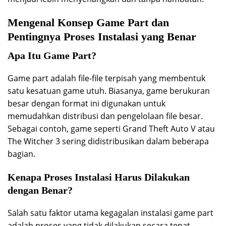
Mengenal Konsep Game Part dan
Pentingnya Proses Instalasi yang Benar
Apa Itu Game Part?
Game part adalah file-file terpisah yang membentuk
satu kesatuan game utuh. Biasanya, game berukuran
besar dengan format ini digunakan untuk
memudahkan distribusi dan pengelolaan file besar.
Sebagai contoh, game seperti Grand Theft Auto V atau
The Witcher 3 sering didistribusikan dalam beberapa
bagian.
Kenapa Proses Instalasi Harus Dilakukan
dengan Benar?
Salah satu faktor utama kegagalan instalasi game part
adalah proses yang tidak dilakukan secara tepat.