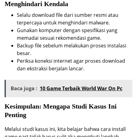
Menghindari Kendala
Selalu download file dari sumber resmi atau
terpercaya untuk menghindari malware.
Gunakan komputer dengan spesifikasi yang
memadai sesuai rekomendasi game.
Backup file sebelum melakukan proses instalasi
besar.
Periksa koneksi internet agar proses download
dan ekstraksi berjalan lancar.
Baca juga :
10 Game Terbaik World War On Pc
Kesimpulan: Mengapa Studi Kasus Ini
Penting
Melalui studi kasus ini, kita belajar bahwa cara install
game part tidak harus sulit jika mengikuti langkah-