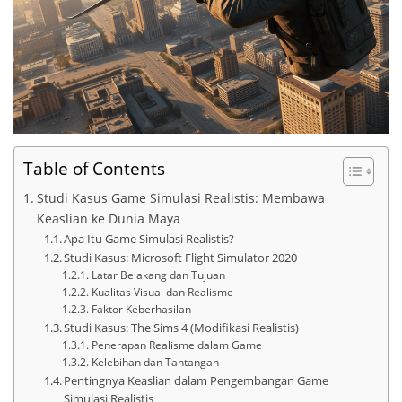
Table of Contents
Studi Kasus Game Simulasi Realistis: Membawa
Keaslian ke Dunia Maya
Apa Itu Game Simulasi Realistis?
Studi Kasus: Microsoft Flight Simulator 2020
Latar Belakang dan Tujuan
Kualitas Visual dan Realisme
Faktor Keberhasilan
Studi Kasus: The Sims 4 (Modifikasi Realistis)
Penerapan Realisme dalam Game
Kelebihan dan Tantangan
Pentingnya Keaslian dalam Pengembangan Game
Simulasi Realistis