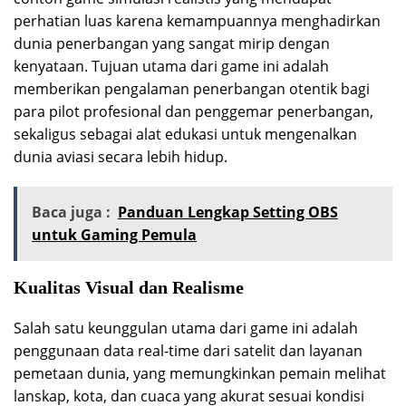
perhatian luas karena kemampuannya menghadirkan
dunia penerbangan yang sangat mirip dengan
kenyataan. Tujuan utama dari game ini adalah
memberikan pengalaman penerbangan otentik bagi
para pilot profesional dan penggemar penerbangan,
sekaligus sebagai alat edukasi untuk mengenalkan
dunia aviasi secara lebih hidup.
Baca juga :
Panduan Lengkap Setting OBS
untuk Gaming Pemula
Kualitas Visual dan Realisme
Salah satu keunggulan utama dari game ini adalah
penggunaan data real-time dari satelit dan layanan
pemetaan dunia, yang memungkinkan pemain melihat
lanskap, kota, dan cuaca yang akurat sesuai kondisi