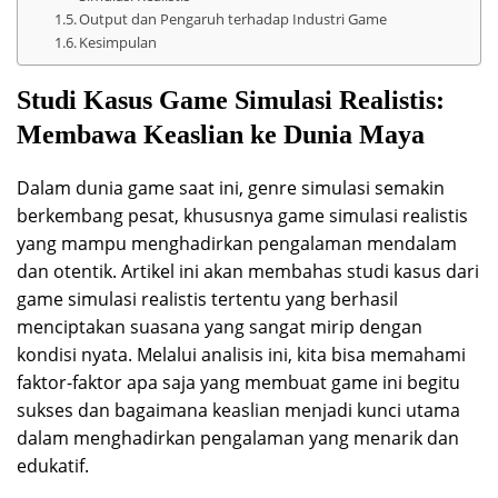
Output dan Pengaruh terhadap Industri Game
Kesimpulan
Studi Kasus Game Simulasi Realistis:
Membawa Keaslian ke Dunia Maya
Dalam dunia game saat ini, genre simulasi semakin
berkembang pesat, khususnya game simulasi realistis
yang mampu menghadirkan pengalaman mendalam
dan otentik. Artikel ini akan membahas studi kasus dari
game simulasi realistis tertentu yang berhasil
menciptakan suasana yang sangat mirip dengan
kondisi nyata. Melalui analisis ini, kita bisa memahami
faktor-faktor apa saja yang membuat game ini begitu
sukses dan bagaimana keaslian menjadi kunci utama
dalam menghadirkan pengalaman yang menarik dan
edukatif.