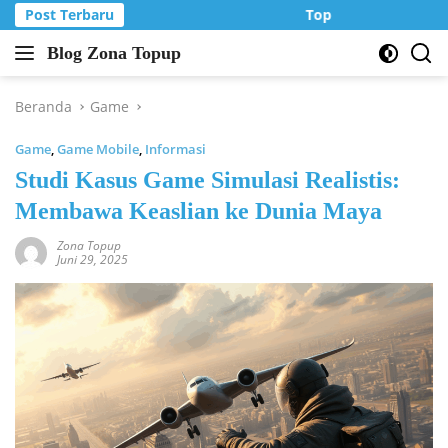
Langsung
Post Terbaru
Top Up Murah di Zo
ke
Blog Zona Topup
konten
Tips
dan
Trik
Beranda
Game
bermain
Game
,
Game Mobile
,
Informasi
game
online
Studi Kasus Game Simulasi Realistis:
Membawa Keaslian ke Dunia Maya
Zona Topup
Juni 29, 2025