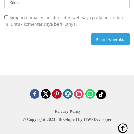
Simpan nama, email, dan situs web saya pada peramban
ini untuk komentar saya berikutnya.
Privacy Policy
© Copyright 2023 | Developed by
HWSDeveloper