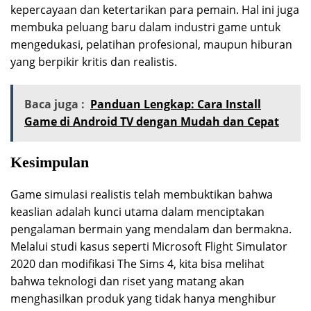
kepercayaan dan ketertarikan para pemain. Hal ini juga
membuka peluang baru dalam industri game untuk
mengedukasi, pelatihan profesional, maupun hiburan
yang berpikir kritis dan realistis.
Baca juga :
Panduan Lengkap: Cara Install
Game di Android TV dengan Mudah dan Cepat
Kesimpulan
Game simulasi realistis telah membuktikan bahwa
keaslian adalah kunci utama dalam menciptakan
pengalaman bermain yang mendalam dan bermakna.
Melalui studi kasus seperti Microsoft Flight Simulator
2020 dan modifikasi The Sims 4, kita bisa melihat
bahwa teknologi dan riset yang matang akan
menghasilkan produk yang tidak hanya menghibur