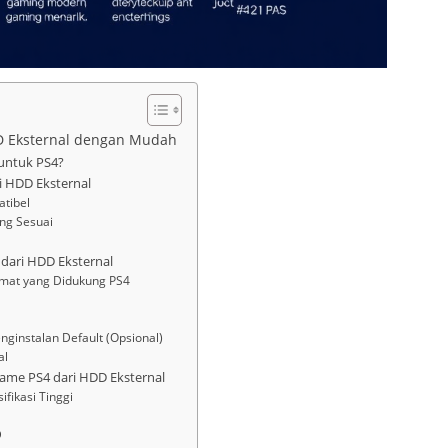
DD Eksternal dengan Mudah
untuk PS4?
i HDD Eksternal
tibel
ng Sesuai
dari HDD Eksternal
rmat yang Didukung PS4
ginstalan Default (Opsional)
al
 Game PS4 dari HDD Eksternal
fikasi Tinggi
D