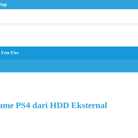
op Up Murah di Zona Topup
Free Fire
 Game PS4 dari HDD Eksternal