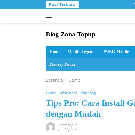
Langsung
Post Terbaru
T
ke
konten
Blog Zona Topup
Tips
dan
Home
Mobile Legends
PUBG Mobile
Trik
bermain
Privacy Policy
game
online
Beranda
Game
Game
,
Informasi
,
Teknologi
Tips Pro: Cara Install
dengan Mudah
Zona Topup
Juli 17, 2025