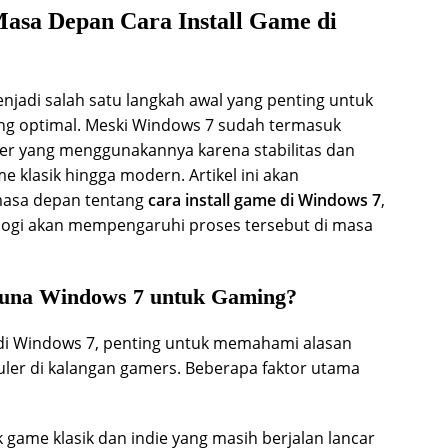
Masa Depan Cara Install Game di
njadi salah satu langkah awal yang penting untuk
g optimal. Meski Windows 7 sudah termasuk
mer yang menggunakannya karena stabilitas dan
 klasik hingga modern. Artikel ini akan
masa depan tentang
cara install game di Windows 7
,
ogi akan mempengaruhi proses tersebut di masa
una Windows 7 untuk Gaming?
di Windows 7, penting untuk memahami alasan
ler di kalangan gamers. Beberapa faktor utama
game klasik dan indie yang masih berjalan lancar