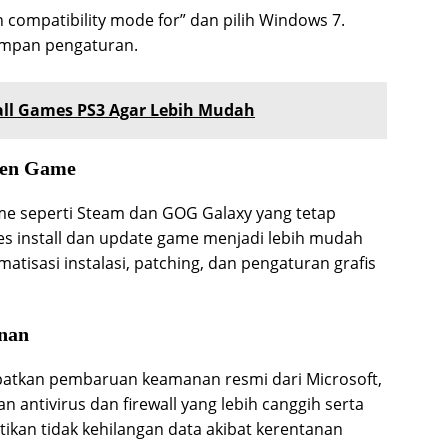
 compatibility mode for” dan pilih Windows 7.
yimpan pengaturan.
tall Games PS3 Agar Lebih Mudah
men Game
e seperti Steam dan GOG Galaxy yang tetap
s install dan update game menjadi lebih mudah
matisasi instalasi, patching, dan pengaturan grafis
nan
atkan pembaruan keamanan resmi dari Microsoft,
antivirus dan firewall yang lebih canggih serta
ikan tidak kehilangan data akibat kerentanan