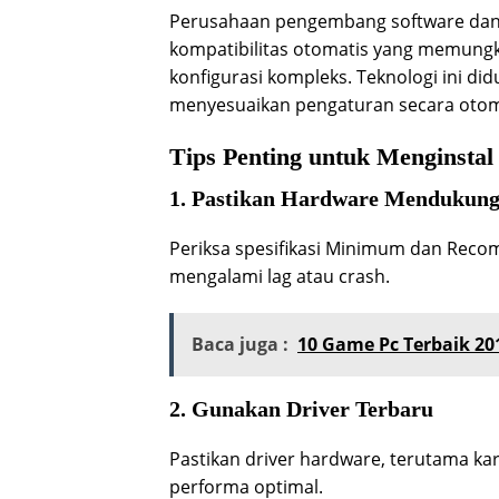
Perusahaan pengembang software dan
kompatibilitas otomatis yang memungki
konfigurasi kompleks. Teknologi ini d
menyesuaikan pengaturan secara otom
Tips Penting untuk Menginstal
1. Pastikan Hardware Mendukun
Periksa spesifikasi Minimum dan Recom
mengalami lag atau crash.
Baca juga :
10 Game Pc Terbaik 20
2. Gunakan Driver Terbaru
Pastikan driver hardware, terutama kart
performa optimal.