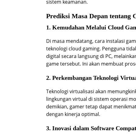
sistem keamanan.
Prediksi Masa Depan tentang 
1. Kemudahan Melalui Cloud Ga
Di masa mendatang, cara instalasi gam
teknologi cloud gaming. Pengguna tidak
digital secara langsung di PC, melain
game tersebut. Ini akan membuat prose
2. Perkembangan Teknologi Virtua
Teknologi virtualisasi akan memungk
lingkungan virtual di sistem operasi 
demikian, gamer tetap dapat menikmat
dengan kinerja optimal.
3. Inovasi dalam Software Compat