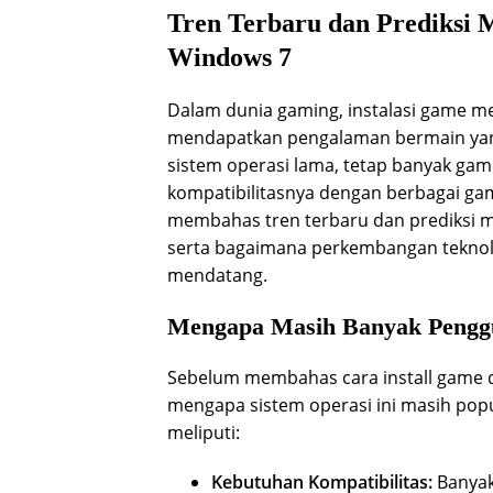
Tren Terbaru dan Prediksi 
Windows 7
Dalam dunia gaming, instalasi game me
mendapatkan pengalaman bermain yan
sistem operasi lama, tetap banyak ga
kompatibilitasnya dengan berbagai game
membahas tren terbaru dan prediksi 
serta bagaimana perkembangan teknol
mendatang.
Mengapa Masih Banyak Pengg
Sebelum membahas cara install game 
mengapa sistem operasi ini masih popu
meliputi:
Kebutuhan Kompatibilitas:
Banyak 