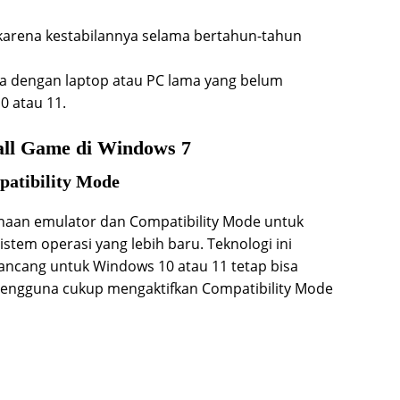
karena kestabilannya selama bertahun-tahun
 dengan laptop atau PC lama yang belum
 atau 11.
all Game di Windows 7
patibility Mode
unaan emulator dan Compatibility Mode untuk
tem operasi yang lebih baru. Teknologi ini
ncang untuk Windows 10 atau 11 tetap bisa
 Pengguna cukup mengaktifkan Compatibility Mode