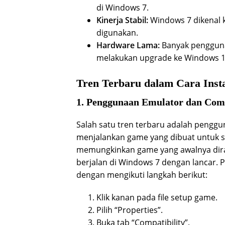
di Windows 7.
Kinerja Stabil:
Windows 7 dikenal 
digunakan.
Hardware Lama:
Banyak pengguna
melakukan upgrade ke Windows 10
Tren Terbaru dalam Cara Inst
1. Penggunaan Emulator dan Com
Salah satu tren terbaru adalah pengg
menjalankan game yang dibuat untuk sis
memungkinkan game yang awalnya dira
berjalan di Windows 7 dengan lancar.
dengan mengikuti langkah berikut:
Klik kanan pada file setup game.
Pilih “Properties”.
Buka tab “Compatibility”.