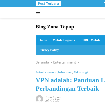
Langsung
Post Terbaru
T
ke
konten
Blog Zona Topup
Tips
dan
Home
Mobile Legends
PUBG Mobile
Trik
bermain
Privacy Policy
game
online
Beranda
Entertainment
Entertainment
,
Informasi
,
Teknologi
VPN adalah: Panduan L
Perbandingan Terbaik
Zona Topup
Juli 4, 2025