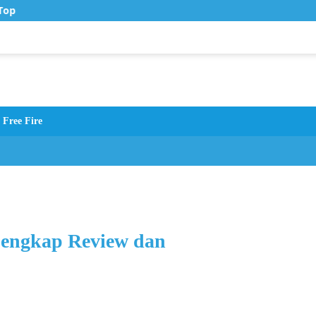
op Up Murah di Zona Topup
Free Fire
engkap Review dan