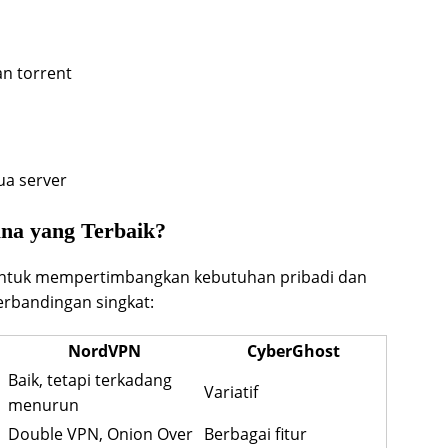
n torrent
ua server
na yang Terbaik?
untuk mempertimbangkan kebutuhan pribadi dan
perbandingan singkat:
NordVPN
CyberGhost
Baik, tetapi terkadang
Variatif
menurun
Double VPN, Onion Over
Berbagai fitur